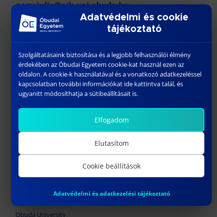
nagy.julia@nik.uni-obuda.hu
Adatvédelmi és cookie
tájékoztató
Szolgáltatásaink biztosítása és a legjobb felhasználói élmény
MORE LINKS
érdekében az Óbudai Egyetem cookie-kat használ ezen az
oldalon. A cookie-k használatával és a vonatkozó adatkezeléssel
kapcsolatban további információkat ide kattintva talál, és
Virtual Research Laboratory
ugyanitt módosíthatja a sütibeállításait is.
Strategic Engineering PhD program
Regulations
Elfogadom
Decisions
Council of the Doctoral School
Elutasítom
Hungarian Doctoral Council
Cookie beállítások
Hungarian Accreditation Committee
Obuda University Doctoral Council
Adatvédelmi és adatkezelési tájékoztató
Library of Obuda University
Obuda University