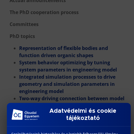
Actual announcements
The PhD cooperation process
Committees
PhD topics
Representation of flexible bodies and
function driven organic shapes
System behavior optimizing by tuning
system parameters in engineering model
Integrated simulation processes to drive
geometry and simulation parameters in
engineering model
Two-way driving connection between model
and cyber units of CPS robot system
Adatvédelmi és cookie
PhD subjects
tájékoztató
Flexible and function driven shape
Szolgáltatásaink biztosítása és a legjobb felhasználói élmény