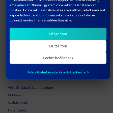
representations
érdekében az Óbudai Egyetem cookie-kat használ ezen az
Modeling engineering structure as
oldalon. A cookie-k használatával és a vonatkozó adatkezeléssel
multidisciplinary system
kapcsolatban további információkat ide kattintva talál, és
Cyber Physical System (CPS) as it is Realized
ugyanitt módosíthatja a sütibeállításait is.
in Engineering for Robot Systems
Elfogadom
Gallery
Elutasítom
Contact
Cookie beállítások
Adatvédelmi és adatkezelési tájékoztató
TOVÁBBI LINKEK
Virtuális Kutató Laboratórium
Publikáció
Szabályzatok
Határozatok