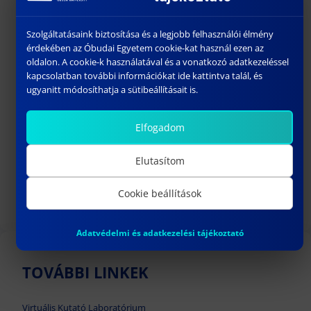
geometry and simulation parameters in
engineering model
Szolgáltatásaink biztosítása és a legjobb felhasználói élmény
Two-way driving connection between model
érdekében az Óbudai Egyetem cookie-kat használ ezen az
and cyber units of CPS robot system
oldalon. A cookie-k használatával és a vonatkozó adatkezeléssel
kapcsolatban további információkat ide kattintva talál, és
PhD subjects
ugyanitt módosíthatja a sütibeállításait is.
Flexible and function driven shape
Elfogadom
representations
Modeling engineering structure as
Elutasítom
multidisciplinary system
Cyber Physical System (CPS) as it is Realized
Cookie beállítások
in Engineering for Robot Systems
Adatvédelmi és adatkezelési tájékoztató
TOVÁBBI LINKEK
Virtuális Kutató Laboratórium