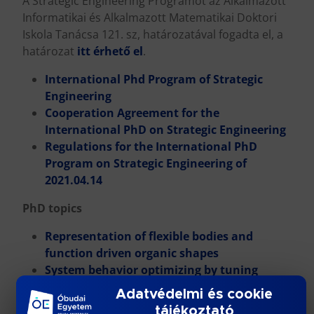
A Strategic Engineering Programot az Alkalmazott
Informatikai és Alkalmazott Matematikai Doktori
Iskola Tanácsa 121. sz, határozatával fogadta el, a
határozat
itt érhető el
.
International Phd Program of Strategic
Engineering
Cooperation Agreement for the
International PhD on Strategic Engineering
Regulations for the International PhD
Program on Strategic Engineering of
2021.04.14
PhD topics
Representation of flexible bodies and
function driven organic shapes
System behavior optimizing by tuning
system parameters in engineering model
Adatvédelmi és cookie
Integrated simulation processes to drive
tájékoztató