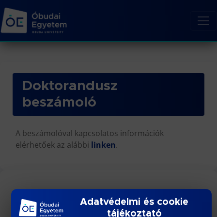
Doktorandusz
beszámoló
A beszámolóval kapcsolatos információk
elérhetőek az alábbi
linken
.
TOVÁBBI LINKEK
Adatvédelmi és cookie
tájékoztató