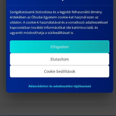
Virtuális Kutató Laboratórium
Publikáció
Szolgáltatásaink biztosítása és a legjobb felhasználói élmény
érdekében az Óbudai Egyetem cookie-kat használ ezen az
Szabályzatok
oldalon. A cookie-k használatával és a vonatkozó adatkezeléssel
Határozatok
kapcsolatban további információkat ide kattintva talál, és
ugyanitt módosíthatja a sütibeállításait is.
Strategic Engineering PhD program
Doktori Iskola Tanácsa
Elfogadom
Országos Doktori Tanács
Magyar Akkreditációs Bizottság
Elutasítom
Egyetemi Doktori és Habilitációs Tanács
Cookie beállítások
Óbudai Egyetem Könyvtár
Óbudai Egyetem
Adatvédelmi és adatkezelési tájékoztató