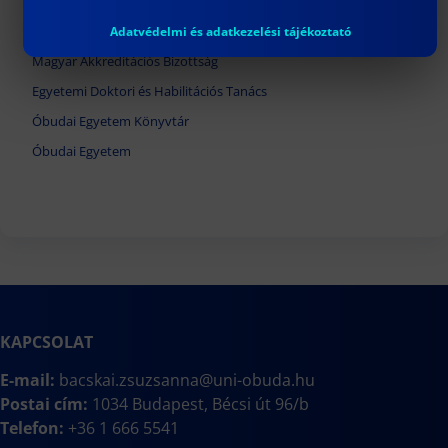
Doktori Iskola Tanácsa
Országos Doktori Tanács
Adatvédelmi és adatkezelési tájékoztató
Magyar Akkreditációs Bizottság
Egyetemi Doktori és Habilitációs Tanács
Óbudai Egyetem Könyvtár
Óbudai Egyetem
KAPCSOLAT
E-mail:
bacskai.zsuzsanna@uni-obuda.hu
Postai cím:
1034 Budapest, Bécsi út 96/b
Telefon:
+36 1 666 5541