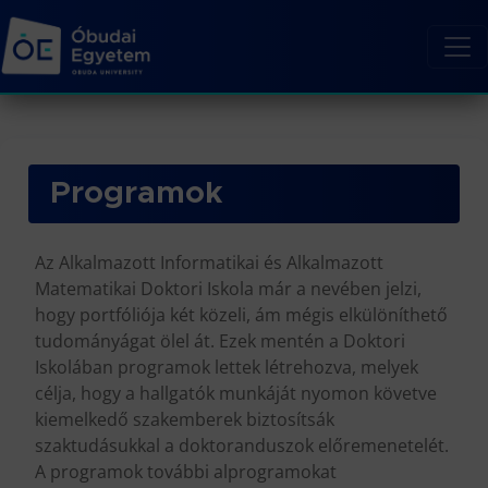
Programok
Az Alkalmazott Informatikai és Alkalmazott
Matematikai Doktori Iskola már a nevében jelzi,
hogy portfóliója két közeli, ám mégis elkülöníthető
tudományágat ölel át. Ezek mentén a Doktori
Iskolában programok lettek létrehozva, melyek
célja, hogy a hallgatók munkáját nyomon követve
kiemelkedő szakemberek biztosítsák
szaktudásukkal a doktoranduszok előremenetelét.
A programok további alprogramokat