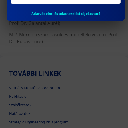
program két alprogramból áll:
Adatvédelmi és adatkezelési tájékoztató
M.1. Matematikai alapok és alkalmazások (vezető:
Prof. Dr. Galántai Aurél)
M.2. Mérnöki számítások és modellek (vezető: Prof.
Dr. Rudas Imre)
TOVÁBBI LINKEK
Virtuális Kutató Laboratórium
Publikáció
Szabályzatok
Határozatok
Strategic Engineering PhD program