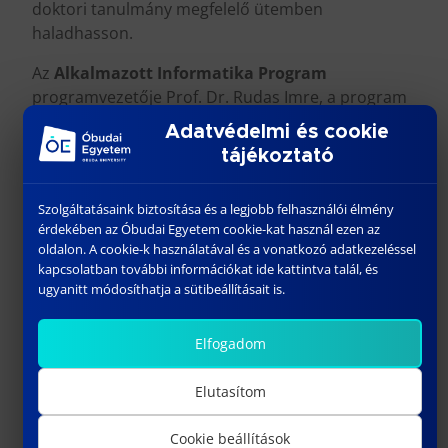
doktori tanulmány megfelelő ütemben
haladhasson.
Az
Alkalmazott Informatika Program
programvezetője Prof. Dr. Rudas Imre, a program
négy alprogramból áll:
Adatvédelmi és cookie
tájékoztató
I.1. Informatikai alapok és alkalmazások (vezető:
Prof. Dr. Várkonyiné Kóczy Annamária)
Szolgáltatásaink biztosítása és a legjobb felhasználói élmény
I.2. Kiberorvosi rendszerek (vezető: Prof. Dr.
érdekében az Óbudai Egyetem cookie-kat használ ezen az
Kovács Levente)
oldalon. A cookie-k használatával és a vonatkozó adatkezeléssel
kapcsolatban további információkat ide kattintva talál, és
I.3. Kiberfizikai rendszerek (vezető: Prof. Dr. Tar
ugyanitt módosíthatja a sütibeállításait is.
József)
Elfogadom
I.4. Mérnöki számítások és modellek (vezető: Prof.
Dr. Rudas Imre).
Elutasítom
Az
Alkalmazott Matematika Program
Cookie beállítások
programvezetője Prof. Dr. Galántai Aurél, a