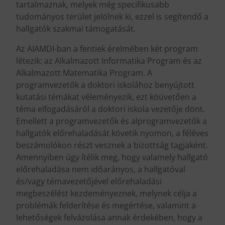
tartalmaznak, melyek még specifikusabb
tudományos terület jelölnek ki, ezzel is segítendő a
hallgatók szakmai támogatását.
Az AIAMDI-ban a fentiek érelmében két program
létezik: az Alkalmazott Informatika Program és az
Alkalmazott Matematika Program. A
programvezetők a doktori iskolához benyújtott
kutatási témákat véleményezik, ezt köüvetően a
téma elfogadásáról a doktori iskola vezetője dönt.
Emellett a programvezetők és alprogramvezetők a
hallgatók előrehaladását követik nyomon, a féléves
beszámolókon részt vesznek a bizottság tagjaként.
Amennyiben úgy ítélik meg, hogy valamely hallgató
előrehaladása nem időarányos, a hallgatóval
és/vagy témavezetőjével előrehaladási
megbeszélést kezdeményeznek, melynek célja a
problémák felderítése és megértése, valamint a
lehetőségek felvázolása annak érdekében, hogy a