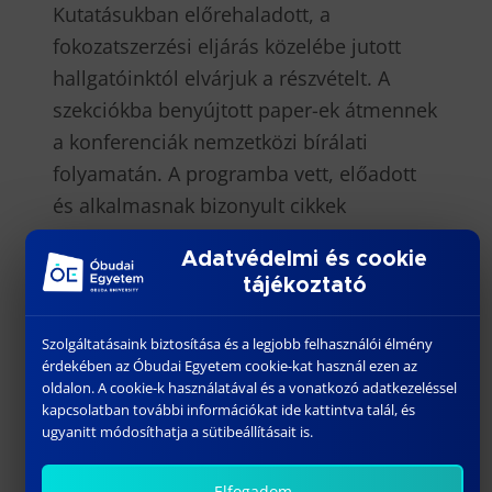
Kutatásukban előrehaladott, a
fokozatszerzési eljárás közelébe jutott
hallgatóinktól elvárjuk a részvételt. A
szekciókba benyújtott paper-ek átmennek
a konferenciák nemzetközi bírálati
folyamatán. A programba vett, előadott
és alkalmasnak bizonyult cikkek
bekerülnek az IEEE XPlore digitális
Adatvédelmi és cookie
könyvtárba.
tájékoztató
Horváth László
Szolgáltatásaink biztosítása és a legjobb felhasználói élmény
Operatív igazgató
érdekében az Óbudai Egyetem cookie-kat használ ezen az
oldalon. A cookie-k használatával és a vonatkozó adatkezeléssel
kapcsolatban további információkat ide kattintva talál, és
ugyanitt módosíthatja a sütibeállításait is.
Elfogadom