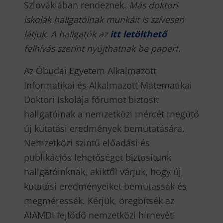
Szlovákiában rendeznek.
Más doktori
iskolák hallgatóinak munkáit is szívesen
látjuk.
A hallgatók az
itt
letölthető
felhívás szerint nyújthatnak be papert
.
Az Óbudai Egyetem Alkalmazott
Informatikai és Alkalmazott Matematikai
Doktori Iskolája fórumot biztosít
hallgatóinak a nemzetközi mércét megütő
új kutatási eredmények bemutatására.
Nemzetközi szintű előadási és
publikációs lehetőséget biztosítunk
hallgatóinknak, akiktől várjuk, hogy új
kutatási eredményeiket bemutassák és
megméressék. Kérjük, öregbítsék az
AIAMDI fejlődő nemzetközi hírnevét!