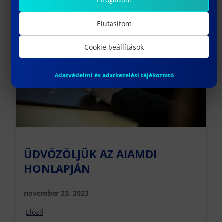
További híreink
Elutasítom
Cookie beállítások
Adatvédelmi és adatkezelési tájékoztató
ÜDVÖZÖLJÜK AZ AIAMDI
HONLAPJÁN
november 23, 2023
Előző