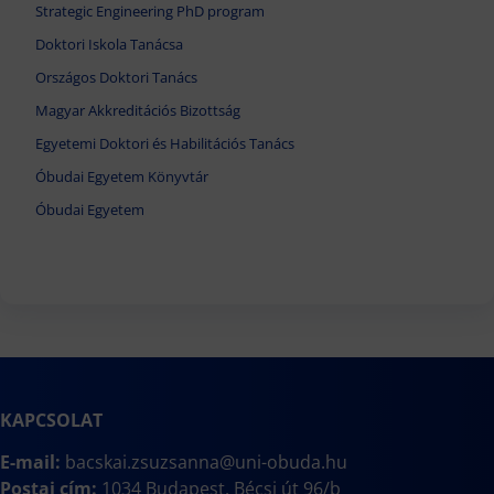
Strategic Engineering PhD program
Doktori Iskola Tanácsa
Országos Doktori Tanács
Magyar Akkreditációs Bizottság
Egyetemi Doktori és Habilitációs Tanács
Óbudai Egyetem Könyvtár
Óbudai Egyetem
KAPCSOLAT
E-mail:
bacskai.zsuzsanna@uni-obuda.hu
Postai cím:
1034 Budapest, Bécsi út 96/b