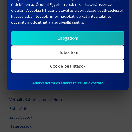
érdekében az Óbudai Egyetem cookie-kat használ ezen az
oldalon. A cookie-k használatával és a vonatkozó adatkezeléssel
kapcsolatban további információkat ide kattintva talál, és
ugyanitt módosíthatja a sütibeállításait is.
166.SZ HATÁROZAT
Elfogadom
február 18, 2025
Elutasítom
Következő
Cookie beállítások
TOVÁBBI LINKEK
Adatvédelmi és adatkezelési tájékoztató
Virtuális Kutató Laboratórium
Publikáció
Szabályzatok
Határozatok