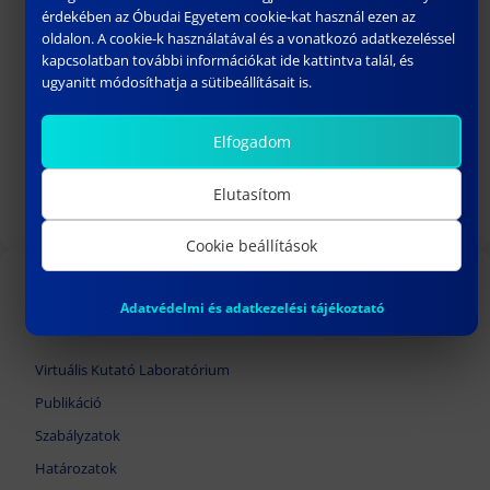
érdekében az Óbudai Egyetem cookie-kat használ ezen az
oldalon. A cookie-k használatával és a vonatkozó adatkezeléssel
kapcsolatban további információkat ide kattintva talál, és
ugyanitt módosíthatja a sütibeállításait is.
177.SZ HATÁROZAT
Elfogadom
február 18, 2025
Elutasítom
Következő
Cookie beállítások
TOVÁBBI LINKEK
Adatvédelmi és adatkezelési tájékoztató
Virtuális Kutató Laboratórium
Publikáció
Szabályzatok
Határozatok