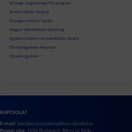
Strategic Engineering PhD program
Doktori Iskola Tanácsa
Országos Doktori Tanács
Magyar Akkreditációs Bizottság
Egyetemi Doktori és Habilitációs Tanács
Óbudai Egyetem Könyvtár
Óbudai Egyetem
KAPCSOLAT
E-mail:
bacskai.zsuzsanna@uni-obuda.hu
Postai cím:
1034 Budapest, Bécsi út 96/b