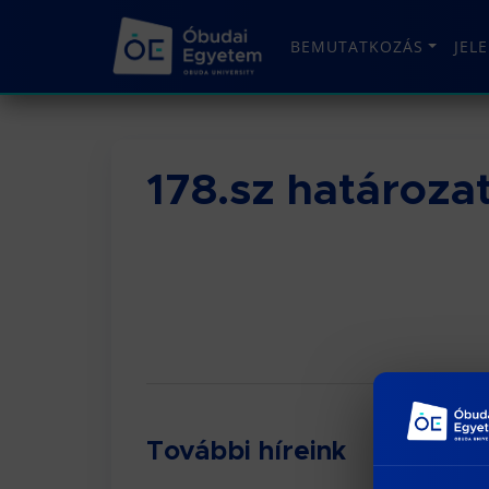
BEMUTATKOZÁS
JEL
178.sz határoza
További híreink