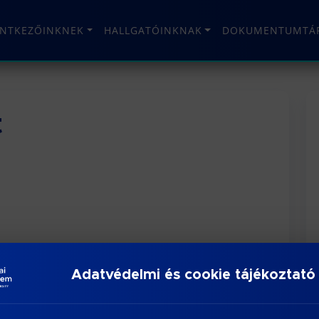
ENTKEZŐINKNEK
HALLGATÓINKNAK
DOKUMENTUMTÁ
t
Adatvédelmi és cookie tájékoztató