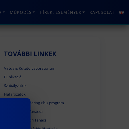
R
MŰKÖDÉS
HÍREK, ESEMÉNYEK
KAPCSOLAT
TOVÁBBI LINKEK
Virtuális Kutató Laboratórium
Publikáció
Szabályzatok
Határozatok
Strategic Engineering PhD program
Doktori Iskola Tanácsa
Országos Doktori Tanács
Magyar Akkreditációs Bizottság