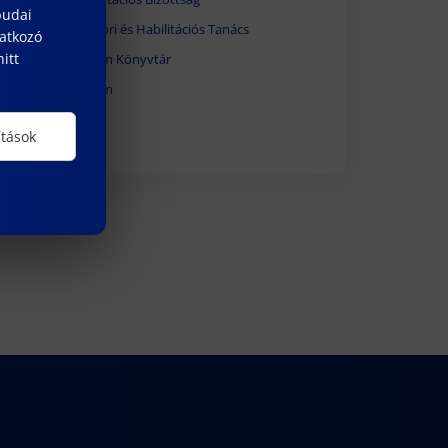
budai
Egyetemi Doktori és Habilitációs Tanács
natkozó
itt
Óbudai Egyetem Könyvtár
Óbudai Egyetem
ítások