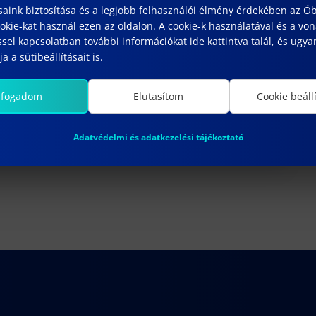
saink biztosítása és a legjobb felhasználói élmény érdekében az Ó
kie-kat használ ezen az oldalon. A cookie-k használatával és a vo
sel kapcsolatban további információkat ide kattintva talál, és ugyan
a a sütibeállításait is.
179.SZ HATÁROZAT
lfogadom
Elutasítom
Cookie beáll
február 18, 2025
Következő
Adatvédelmi és adatkezelési tájékoztató