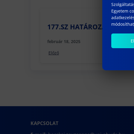
Szolgáltatá
Egyetem coo
adatkezelés
módosíthatj
177.SZ HATÁROZAT
E
február 18, 2025
Előző
KAPCSOLAT