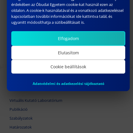
érdekében az Óbudai Egyetem cookie-kat használ ezen az
oldalon. A cookie-k használatával és a vonatkozó adatkezeléssel
kapcsolatban további információkat ide kattintva talál, és
ugyanitt módosíthatja a sütibeállításait is.
190.SZ HATÁROZAT
Elfogadom
február 18, 2025
Elutasítom
Következő
Cookie beállítások
TOVÁBBI LINKEK
Adatvédelmi és adatkezelési tájékoztató
Virtuális Kutató Laboratórium
Publikáció
Szabályzatok
Határozatok