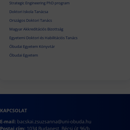
Strategic Engineering PhD program
Doktori Iskola Tanácsa
Országos Doktori Tanács
Magyar Akkreditációs Bizottság
Egyetemi Doktori és Habilitációs Tanács
Óbudai Egyetem Könyvtár
Óbudai Egyetem
KAPCSOLAT
E-mail:
bacskai.zsuzsanna@uni-obuda.hu
Postai cím:
1034 Budapest, Bécsi út 96/b