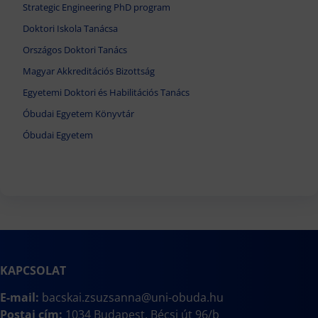
Strategic Engineering PhD program
Doktori Iskola Tanácsa
Országos Doktori Tanács
Magyar Akkreditációs Bizottság
Egyetemi Doktori és Habilitációs Tanács
Óbudai Egyetem Könyvtár
Óbudai Egyetem
KAPCSOLAT
E-mail:
bacskai.zsuzsanna@uni-obuda.hu
Postai cím:
1034 Budapest, Bécsi út 96/b