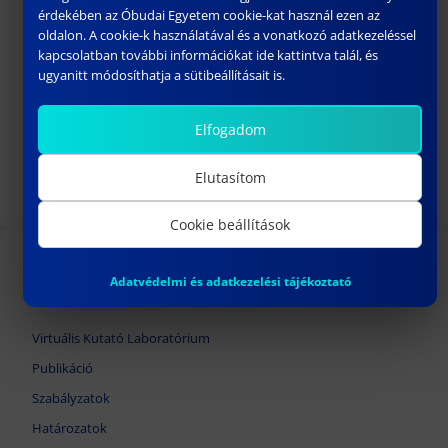
érdekében az Óbudai Egyetem cookie-kat használ ezen az
oldalon. A cookie-k használatával és a vonatkozó adatkezeléssel
kapcsolatban további információkat ide kattintva talál, és
ugyanitt módosíthatja a sütibeállításait is.
207.SZ HATÁROZAT
Elfogadom
április 10, 2025
Elutasítom
Következő
Cookie beállítások
TOVÁBBI LINKEK
Adatvédelmi és adatkezelési tájékoztató
Virtuális Kutató Laboratórium
Publikáció
Szabályzatok
Határozatok