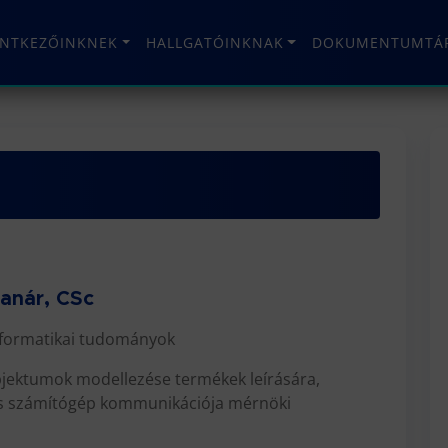
ENTKEZŐINKNEK
HALLGATÓINKNAK
DOKUMENTUMTÁ
tanár, CSc
formatikai tudományok
bjektumok modellezése termékek leírására,
és számítógép kommunikációja mérnöki