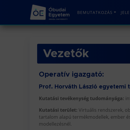
BEMUTATKOZÁS
JEL
Vezetők
Operatív igazgató:
Prof. Horváth László egyetemi 
Kutatási tevékenység tudományága:
in
Kutatási terület:
Virtuális rendszerek, o
tartalom alapú termékmodellek, ember 
modellezésnél.