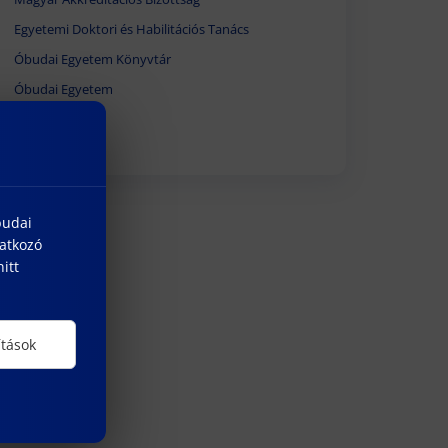
Egyetemi Doktori és Habilitációs Tanács
Óbudai Egyetem Könyvtár
Óbudai Egyetem
budai
natkozó
itt
ítások