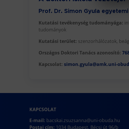
Prof. Dr. Simon Gyula egyetemi
Kutatási tevékenység tudományága:
in
tudományok
Kutatási terület:
szenzorhálózatok, beágy
Országos Doktori Tanács azonosító:
76
Kapcsolat:
simon.gyula@amk.uni-obu
KAPCSOLAT
E-mail:
bacskai.zsuzsanna@uni-obuda.hu
Postai cím:
1034 Budapest, Bécsi út 96/b