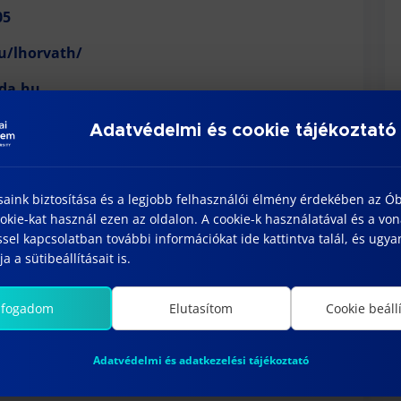
05
u/lhorvath/
uda.hu
Adatvédelmi és cookie tájékoztató
lyettese:
anna egyetemi docens
saink biztosítása és a legjobb felhasználói élmény érdekében az Ó
formatikai tudományok
kie-kat használ ezen az oldalon. A cookie-k használatával és a vo
sel kapcsolatban további információkat ide kattintva talál, és ugyan
ányítástechnika, kórélettani modellezés, rendszer
a a sütibeállításait is.
185
lfogadom
Elutasítom
Cookie beáll
a.hu
Adatvédelmi és adatkezelési tájékoztató