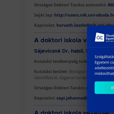
Országos Doktori Tanács azonosító:
86
Saját lap:
http://users.nik.uni-obuda.h
Kapcsolat:
horvath.laszlo@nik.uni-ob
A doktori iskola vezető-he
Sájevicsné Dr. habil. Sápi Joh
Szolgáltatá
Kutatási tevékenység tudományága:
in
Egyetem coo
adatkezelés
Kutatási terület:
Biológiai rendszerek, ir
módosíthatj
identifikáció, daganat terápia
Országos Doktori Tanács azonosító:
28
E
Kapcsolat:
sapi.johanna@nik.uni-obud
A doktori iskola vezetője: