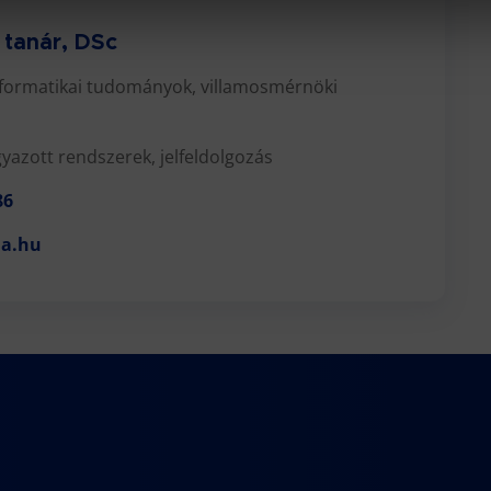
 tanár, DSc
formatikai tudományok, villamosmérnöki
azott rendszerek, jelfeldolgozás
86
da.hu