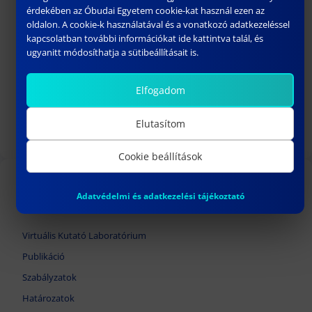
érdekében az Óbudai Egyetem cookie-kat használ ezen az
oldalon. A cookie-k használatával és a vonatkozó adatkezeléssel
kapcsolatban további információkat ide kattintva talál, és
ugyanitt módosíthatja a sütibeállításait is.
197.SZ HATÁROZAT
Elfogadom
február 18, 2025
Elutasítom
Következő
Cookie beállítások
TOVÁBBI LINKEK
Adatvédelmi és adatkezelési tájékoztató
Virtuális Kutató Laboratórium
Publikáció
Szabályzatok
Határozatok