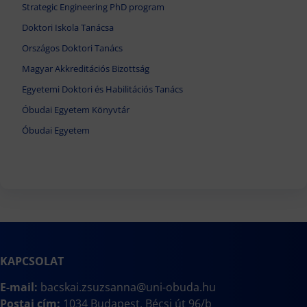
Strategic Engineering PhD program
Doktori Iskola Tanácsa
Országos Doktori Tanács
Magyar Akkreditációs Bizottság
Egyetemi Doktori és Habilitációs Tanács
Óbudai Egyetem Könyvtár
Óbudai Egyetem
KAPCSOLAT
E-mail:
bacskai.zsuzsanna@uni-obuda.hu
Postai cím:
1034 Budapest, Bécsi út 96/b