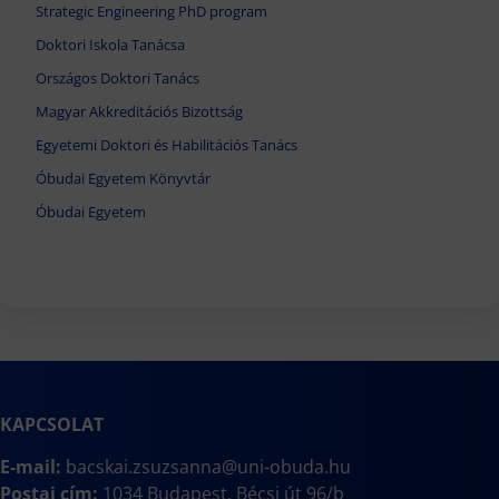
Strategic Engineering PhD program
Doktori Iskola Tanácsa
Országos Doktori Tanács
Magyar Akkreditációs Bizottság
Egyetemi Doktori és Habilitációs Tanács
Óbudai Egyetem Könyvtár
Óbudai Egyetem
KAPCSOLAT
E-mail:
bacskai.zsuzsanna@uni-obuda.hu
Postai cím:
1034 Budapest, Bécsi út 96/b