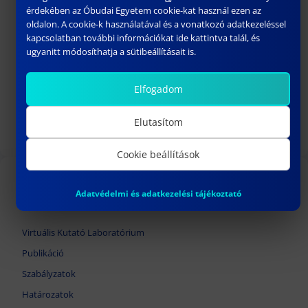
érdekében az Óbudai Egyetem cookie-kat használ ezen az
oldalon. A cookie-k használatával és a vonatkozó adatkezeléssel
kapcsolatban további információkat ide kattintva talál, és
ugyanitt módosíthatja a sütibeállításait is.
198.SZ HATÁROZAT
Elfogadom
február 18, 2025
Elutasítom
Következő
Cookie beállítások
TOVÁBBI LINKEK
Adatvédelmi és adatkezelési tájékoztató
Virtuális Kutató Laboratórium
Publikáció
Szabályzatok
Határozatok