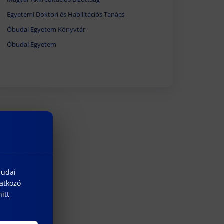
Egyetemi Doktori és Habilitációs Tanács
Óbudai Egyetem Könyvtár
Óbudai Egyetem
budai
natkozó
itt