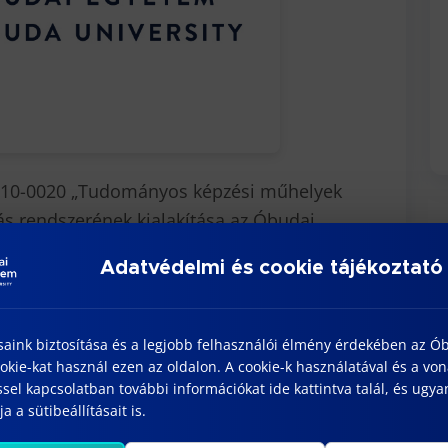
2010-0020 „Tudományos képzési műhelyek
s rendszerének kialakítása az Óbudai
oktori képzés színvonalának és
Adatvédelmi és cookie tájékoztató
projekt. Az eredményeket összefoglaló
saink biztosítása és a legjobb felhasználói élmény érdekében az Ó
kie-kat használ ezen az oldalon. A cookie-k használatával és a vo
sel kapcsolatban további információkat ide kattintva talál, és ugyan
a a sütibeállításait is.