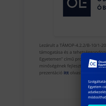
Lezárult a TÁMOP-4.2.2/B-10/1-
támogatása és a tehetséggondozá
Egyetemen” című projektben „A d
minőségének fejlesztése” című al
prezentáció
itt
olvasható.
Szolgáltatá
Egyetem coo
adatkezelés
módosíthatj