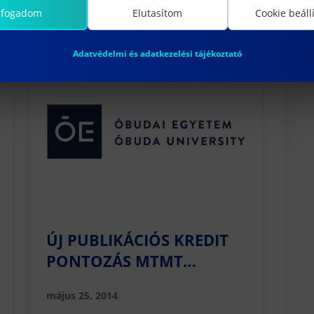
lfogadom
Elutasítom
Cookie beáll
Adatvédelmi és adatkezelési tájékoztató
ÚJ PUBLIKÁCIÓS KREDIT
PONTOZÁS MTMT
ALAPJÁN
május 25, 2014