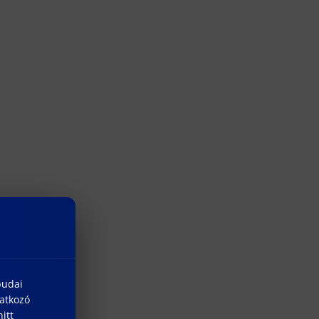
budai
natkozó
itt