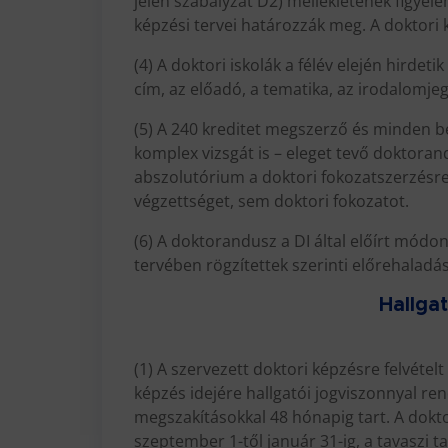
jelen szabályzat D2) mellékletének figyelem
képzési tervei határozzák meg. A doktori 
(4) A doktori iskolák a félév elején hirde
cím, az előadó, a tematika, az irodalomj
(5) A 240 kreditet megszerző és minden b
komplex vizsgát is – eleget tevő doktoran
abszolutórium a doktori fokozatszerzésre 
végzettséget, sem doktori fokozatot.
(6) A doktorandusz a DI által előírt módon
tervében rögzítettek szerinti előrehaladá
Hallga
(1) A szervezett doktori képzésre felvéte
képzés idejére hallgatói jogviszonnyal re
megszakításokkal 48 hónapig tart. A dokt
szeptember 1-től január 31-ig, a tavaszi t