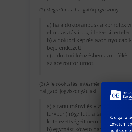
(2) Megszűnik a hallgatói jogviszony:
a) ha a doktorandusz a komplex viz
elmulasztásának, illetve sikertele
b) a doktori képzés azon nyolcadik
bejelentkezett.
c) a doktori képzésben azon félév
az abszoutóriumot.
(3) A felsőoktatási intézmény egyoldalú ny
hallgatói jogviszonyát, aki
a) a tanulmányi és vizsgaszabályza
tervben) rögzített, a tanulmányok
Szolgáltatá
kötelezettségeit nem teljesíti,
Egyetem coo
b) egymást követő harmadik alkal
adatkezelés