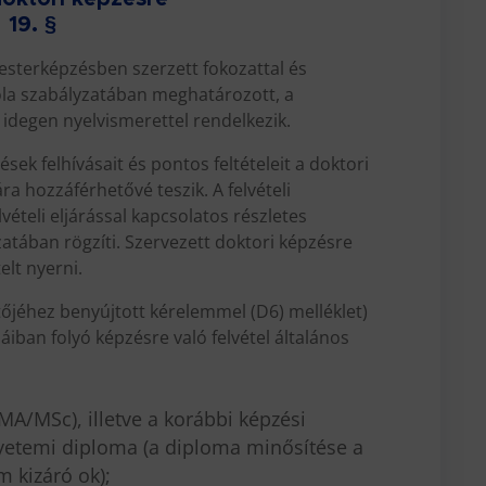
19. §
mesterképzésben szerzett fokozattal és
kola szabályzatában meghatározott, a
degen nyelvismerettel rendelkezik.
sek felhívásait és pontos feltételeit a doktori
a hozzáférhetővé teszik. A felvételi
vételi eljárással kapcsolatos részletes
zatában rögzíti. Szervezett doktori képzésre
telt nyerni.
etőjéhez benyújtott kérelemmel (D6) melléklet)
láiban folyó képzésre való felvétel általános
MA/MSc), illetve a korábbi képzési
yetemi diploma (a diploma minősítése a
m kizáró ok);