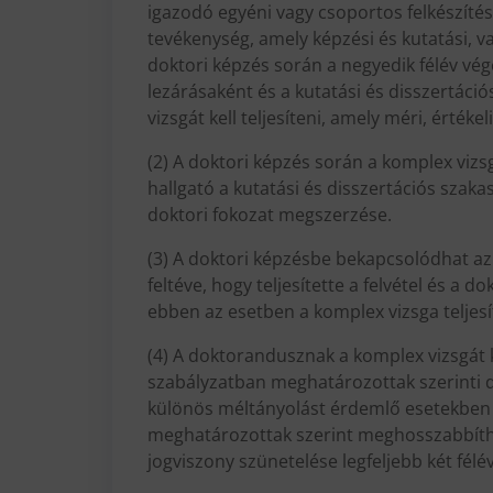
igazodó egyéni vagy csoportos felkészítés
tevékenység, amely képzési és kutatási, va
doktori képzés során a negyedik félév vég
lezárásaként és a kutatási és disszertác
vizsgát kell teljesíteni, amely méri, értéke
(2) A doktori képzés során a komplex vizs
hallgató a kutatási és disszertációs szakas
doktori fokozat megszerzése.
(3) A doktori képzésbe bekapcsolódhat az i
feltéve, hogy teljesítette a felvétel és a 
ebben az esetben a komplex vizsga teljesít
(4) A doktorandusznak a komplex vizsgát 
szabályzatban meghatározottak szerinti do
különös méltányolást érdemlő esetekben l
meghatározottak szerint meghosszabbíthat
jogviszony szünetelése legfeljebb két félév