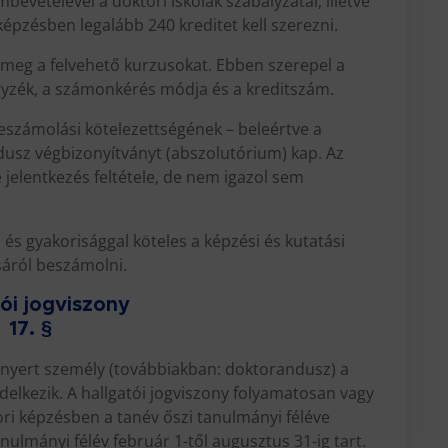
bevételével a doktori iskolák szabályzatai, illetve
képzésben legalább 240 kreditet kell szerezni.
tik meg a felvehető kurzusokat. Ebben szerepel a
egyzék, a számonkérés módja és a kreditszám.
eszámolási kötelezettségének – beleértve a
dusz végbizonyítványt (abszolutórium) kap. Az
jelentkezés feltétele, de nem igazol sem
 és gyakorisággal köteles a képzési és kutatási
sáról beszámolni.
tói jogviszony
17. §
lt nyert személy (továbbiakban: doktorandusz) a
ndelkezik. A hallgatói jogviszony folyamatosan vagy
ori képzésben a tanév őszi tanulmányi féléve
anulmányi félév február 1-től augusztus 31-ig tart.