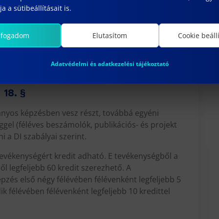
a a sütibeállításait is.
lését követően nem kezdi meg
atót előzetesen írásban felhívták arra,
lfogadom
Elutasítom
Cookie beáll
 határidőig tegyen eleget és tájékoztatták
.
Adatvédelmi és adatkezelési tájékoztató
18. §
nyos képzésben vesz részt, továbbá egyéni
gel (féléves beszámolók, publikációs- és projekt
ni a DI szabályai szerint.
 tevékenységért kredit adható. E tevékenységből a
l legfeljebb 60 kredit szerezhető. A
pzés első négy félévében félévenként legfeljebb 5
ik félévében félévenként legfeljebb 10 kredittel