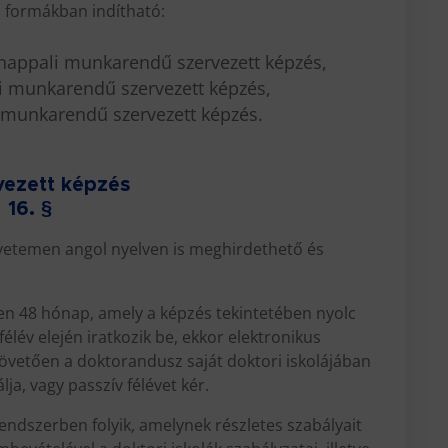
i formákban indítható:
ű, nappali munkarendű szervezett képzés,
li munkarendű szervezett képzés,
ő munkarendű szervezett képzés.
vezett képzés
16. §
gyetemen angol nyelven is meghirdethető és
en 48 hónap, amely a képzés tekintetében nyolc
élév elején iratkozik be, ekkor elektronikus
követően a doktorandusz saját doktori iskolájában
lja, vagy passzív félévet kér.
endszerben folyik, amelynek részletes szabályait