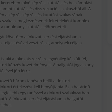
 keretében folyó képzési, kutatási és beszámolási
lamint kutatási és disszertációs szakaszból áll. A
én a képzés képzési és kutatási szakaszának
iós szakasz megkezdésének feltételeként komplex
li a tanulmányi, kutatási előmenetelt.
gát követően a fokozatszerzési eljárásban a
z teljesítésével veszt részt, amelynek célja a
s, aki a fokozatszerzésre egyénileg készült fel,
doktori képzés követelményeit. A hallgatói jogviszony
ésével jön létre.
követő három tanéven belül a doktori
ktori értekezést kell benyújtania. Ez a határidő
egfeljebb egy tanévvel a doktori szabályzatban
ó. A fokozatszerzési eljárásban a hallgatói
 lehet.