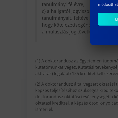
tanulmányi félévre,
módosíthatj
c) a hallgatói jogviszony szünete
tanulmányait, feltéve, hogy a hallg
E
hogy kötelezettségének a megadott
a mulasztás jogkövetkezményeiről
(1) A doktorandusz az Egyetemen tudomá
kutatómunkát végez. Kutatási tevékenység
aktivitás) legalább 135 kreditet kell szerez
(2) A doktorandusz által végzett oktatási
képzés teljesítéséhez szükséges kreditekbő
doktorandusz oktatási tevékenységét a ké
oktatási kredittel, a képzés ötödik-nyolcad
ismeri el.