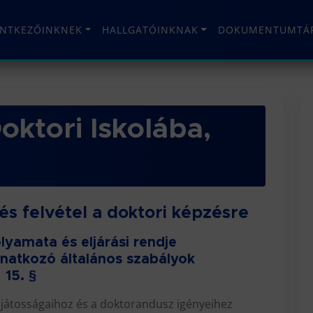
ENTKEZŐINKNEK
HALLGATÓINKNAK
DOKUMENTUMTÁ
oktori Iskolába,
és felvétel a doktori képzésre
lyamata és eljárási rendje
natkozó általános szabályok
15. §
ajátosságaihoz és a doktorandusz igényeihez