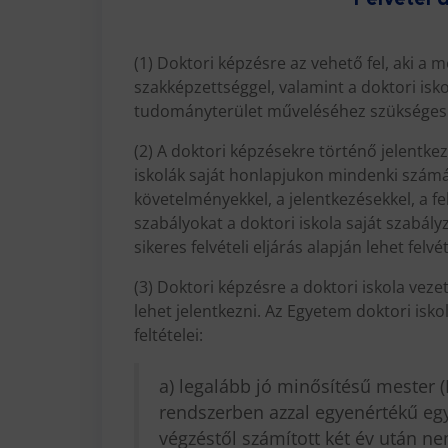
(1) Doktori képzésre az vehető fel, aki a 
szakképzettséggel, valamint a doktori is
tudományterület műveléséhez szükséges i
(2) A doktori képzésekre történő jelentkezé
iskolák saját honlapjukon mindenki számár
követelményekkel, a jelentkezésekkel, a fel
szabályokat a doktori iskola saját szabály
sikeres felvételi eljárás alapján lehet felvé
(3) Doktori képzésre a doktori iskola vez
lehet jelentkezni. Az Egyetem doktori isko
feltételei:
a) legalább jó minősítésű mester (
rendszerben azzal egyenértékű eg
végzéstől számított két év után ne