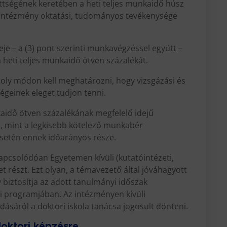
ttségének keretében a heti teljes munkaidő húsz
 intézmény oktatási, tudományos tevékenysége
eje – a (3) pont szerinti munkavégzéssel együtt –
 heti teljes munkaidő ötven százalékát.
oly módon kell meghatározni, hogy vizsgázási és
ségeinek eleget tudjon tenni.
kaidő ötven százalékának megfelelő idejű
, mint a legkisebb kötelező munkabér
 esetén ennek időarányos része.
apcsolódóan Egyetemen kívüli (kutatóintézeti,
het részt. Ezt olyan, a témavezető által jóváhagyott
biztosítja az adott tanulmányi időszak
i programjában. Az intézményen kívüli
sáról a doktori iskola tanácsa jogosult dönteni.
doktori képzésre