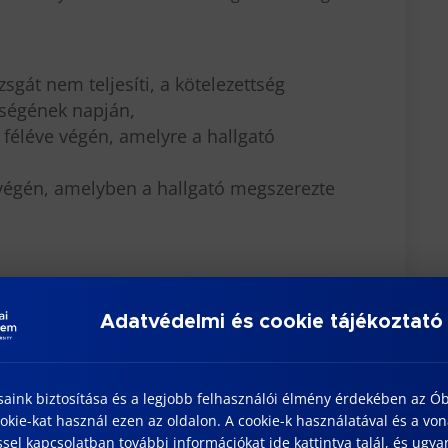
sgát nem teljesíti, a kötelezettség
nségének napján,
 féléve végén, amelyre a hallgató
 végén, amelyben a hallgató megszerezte
ilatkozattal is megszünteti annak a hallgatónak a
Adatvédelmi és cookie tájékoztató
tban, illetve a tantervben (képzési
ban való előrehaladással kapcsolatos
saink biztosítása és a legjobb felhasználói élmény érdekében az Ó
kie-kat használ ezen az oldalon. A cookie-k használatával és a vo
ommal nem jelentkezik be a következő
sel kapcsolatban további információkat ide kattintva talál, és ugyan