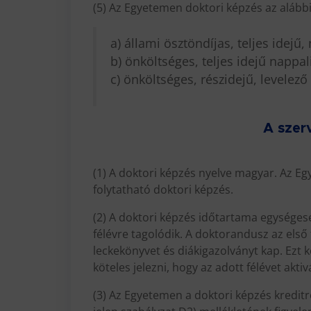
(5) Az Egyetemen doktori képzés az alább
a) állami ösztöndíjas, teljes idej
b) önköltséges, teljes idejű nappa
c) önköltséges, részidejű, levelez
A szer
(1) A doktori képzés nyelve magyar. Az E
folytatható doktori képzés.
(2) A doktori képzés időtartama egységes
félévre tagolódik. A doktorandusz az első f
leckekönyvet és diákigazolványt kap. Ezt 
köteles jelezni, hogy az adott félévet aktivá
(3) Az Egyetemen a doktori képzés kreditr