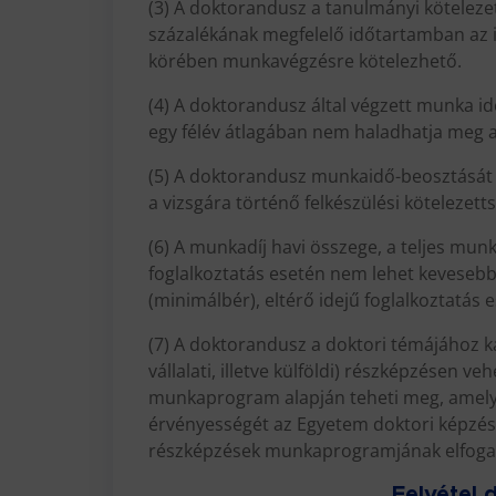
(3) A doktorandusz a tanulmányi köteleze
százalékának megfelelő időtartamban az
körében munkavégzésre kötelezhető.
(4) A doktorandusz által végzett munka id
egy félév átlagában nem haladhatja meg a
(5) A doktorandusz munkaidő-beosztását 
a vizsgára történő felkészülési kötelezett
(6) A munkadíj havi összege, a teljes mun
foglalkoztatás esetén nem lehet kevesebb
(minimálbér), eltérő idejű foglalkoztatás
(7) A doktorandusz a doktori témájához k
vállalati, illetve külföldi) részképzésen ve
munkaprogram alapján teheti meg, amely 
érvényességét az Egyetem doktori képzés
részképzések munkaprogramjának elfogadá
Felvétel 